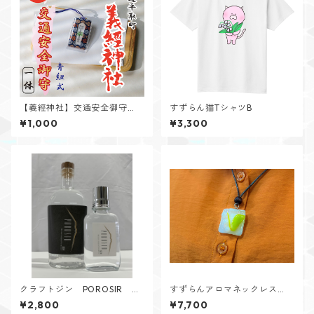
【義經神社】交通安全御守
すずらん猫TシャツB
（青紐式）
¥1,000
¥3,300
クラフトジン POROSIR １
すずらんアロマネックレス
００㎖
（ホワイト）
¥2,800
¥7,700