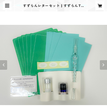
すずらんレターセット | すずらんTO
URISM shop