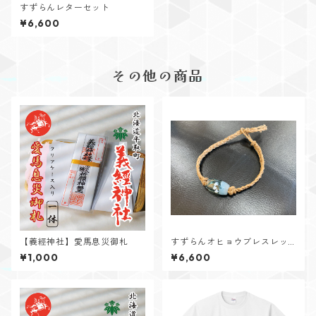
すずらんレターセット
¥6,600
その他の商品
【義經神社】愛馬息災御札
すずらんオヒョウブレスレッ
ト
¥1,000
¥6,600