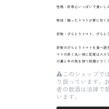
性格：好奇心いっぱいで食いし
特技：触ったトマトが更に甘く
好物：びらとりトマト、びらと
好物のびらとりトマトを食べ過
マトの赤く丸い体に尻尾はスズ
の鼻と牛の角を持つ妖精ビラ！
このショップで
り扱っています。2
者の飲酒は法律で
います。