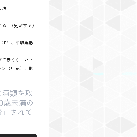
ん坊
なる…（気がする）
り和牛、平取黒豚
ぎて赤くなったト
ラン（町花）、豚
！
は酒類を取
0歳未満の
禁止されて