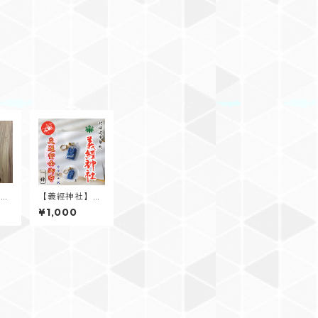
キー
【義經神社】交
通安全御守（カ
¥1,000
ラビナ式）