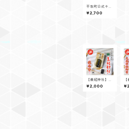
平取町公式キャ
ラクター「ビラ
¥2,700
ッキーＴシャ
ツ」
【義経神社】競
【
馬守
通
¥2,000
¥
盤