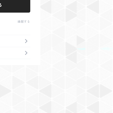
る
通報する