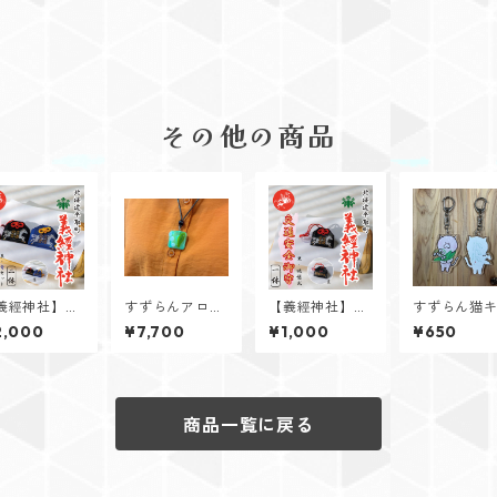
その他の商品
義經神社】交
すずらんアロマ
【義經神社】交
すずらん猫
安全御守（吸
ネックレス（グ
通安全御守（黒
ホルダー
2,000
¥7,700
¥1,000
¥650
式セット）
リーン）
吸盤式）
商品一覧に戻る