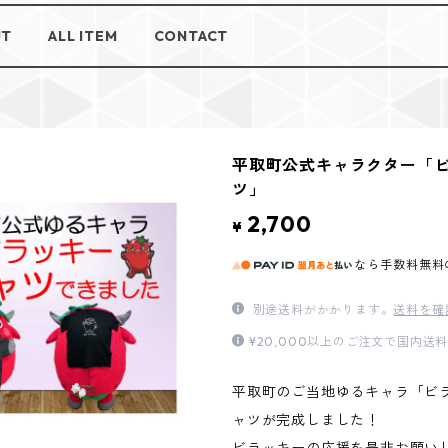
UT
ALL ITEM
CONTACT
平取町公式キャラクター「
ツ」
2,700
¥
なら
手数料無料
別途送料がかかります。
送料を確
¥20,000以上のご注文で国内送
平取町のご当地ゆるキャラ「ビ
ャツが完成しました！