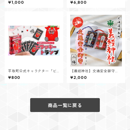
カー
００㎖
¥1,000
¥6,800
平取町公式キャラクター「ビ
【義經神社】交通安全御守
ラッキートランプ」
（紐式セット）
¥800
¥2,000
商品一覧に戻る