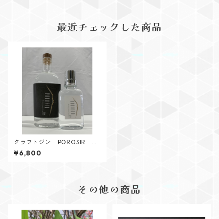
最近チェックした商品
クラフトジン POROSIR ５
００㎖
¥6,800
その他の商品