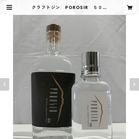
クラフトジン POROSIR ５００
㎖ | すずらんTOURISM shop