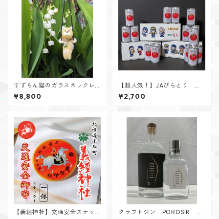
すずらん猫のガラスネックレ
【超人気！】JAびらとり ニ
ス（イエロー）
シパの恋人トマトジュース
¥8,800
¥2,700
（無塩）ゴールデンカムイ
コラボパッケージ
【義經神社】交通安全ステッ
クラフトジン POROSIR ５