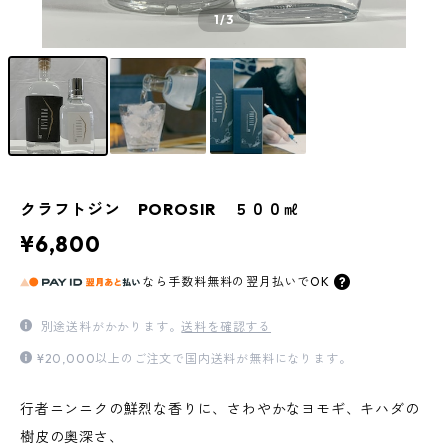
1
/3
クラフトジン POROSIR ５００㎖
¥6,800
なら
手数料無料の
翌月払いでOK
別途送料がかかります。
送料を確認する
¥20,000以上のご注文で国内送料が無料になります。
行者ニンニクの鮮烈な香りに、さわやかなヨモギ、キハダの
樹皮の奥深さ、